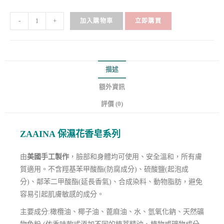
-
+
加入購物車
立即購買
描述
額外資訊
評價 (0)
ZAAINA 保濕花香皂系列
由
美國手工製作
，臉部和身體均可使用、安全溫和，所有膚
質適用。不含羥基苯甲酸酯(防腐成分)、硫酸鹽(起泡成
分)、鄰苯二甲酸酯(延長香氣)、合成染料、動物脂肪，避免
容易引起肌膚敏感的成分。
主要成分:橄欖油、椰子油、蓖麻油、水、氫氧化鈉、天然礦