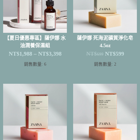
【夏日優惠專區】薩伊娜 水
薩伊娜 死海泥礦質淨化皂
油潤養保濕組
4.5oz
NT$
1,988
–
NT$
3,398
NT$
NT$
599
699
銷售數量: 6
銷售數量: 2