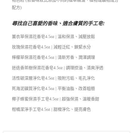
物色粉 (依香味款式添加不同的植萃精油、植物或礦物成分
配方)
尋找自己喜愛的香味、適合膚質的手工皂!
薰衣草保濕花香皂4.5oz | 溫和保濕、減壓放鬆
玫瑰保濕花香皂4.5oz | 減輕泛紅、鎖緊水分
檸檬草保濕花香皂4.5oz | 清新芳香、潤澤調理
迷迭香茶樹保濕花香皂4.5oz | 調理控油、清爽淨透
活性碳深層淨化皂4.5oz | 吸附污垢、毛孔淨化
死海泥礦質淨化皂4.5oz | 平衡油脂、改善粗糙
椰子蜂蜜保濕手工皂4.5oz | 超強保濕、溫暖香甜
柑橘潔淨手工皂4.5oz | 甜橙淨化、提亮膚色