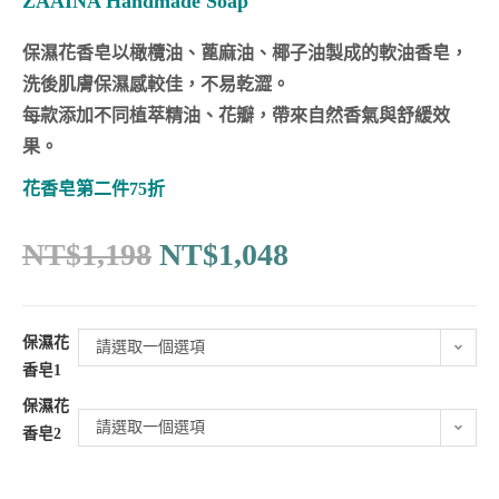
ZAAINA Handmade Soap
保濕花香皂以橄欖油、蓖麻油、椰子油製成的軟油香皂，
洗後肌膚保濕感較佳，不易乾澀。
每款添加不同植萃精油、花瓣，帶來自然香氣與舒緩效
果。
花香皂第二件75折
NT$
1,198
NT$
1,048
保濕花
請選取一個選項
香皂1
保濕花
請選取一個選項
香皂2