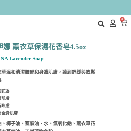
0
伊娜 薰衣草保濕花香皂4.5oz
NA Lavender Soap
衣草溫和清潔臉部和身體肌膚，達到舒緩與放鬆
果
癒花香
潔肌膚
解焦慮
用全身肌膚
油、椰子油、蓖麻油、水、氫氧化鈉、薰衣草花