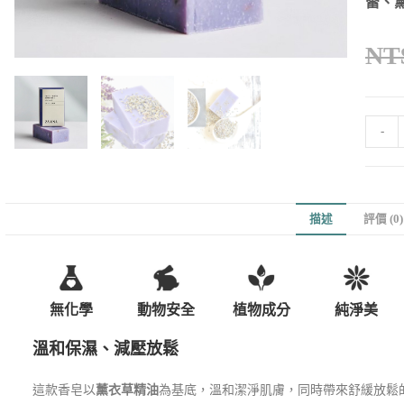
蕾、
NT
-
描述
評價 (0)
無化學
動物安全
植物成分
純淨美
溫和保濕、減壓放鬆
這款香皂以
薰衣草精油
為基底，溫和潔淨肌膚，同時帶來舒緩放鬆