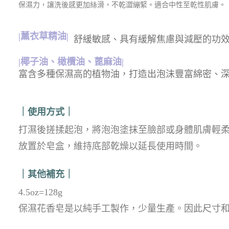
保濕力，讓洗後感更加絲滑，不乾澀繃緊。適合中性至乾性肌膚。
|薰衣草精油|
舒緩敏感、具有緩解焦慮與減壓的功
|椰子油、橄欖油、蓖麻油|
富含多種保濕高的植物油，打造出泡沫豐富綿密、
｜使用方式｜
打濕後搓揉起泡，將泡泡塗抹至臉部或身體肌膚輕
放置於皂盒，維持底部乾燥以延長使用時間。
｜其他補充｜
4.5oz=128g
保濕花香皂是以純手工製作，少量生產。因此尺寸