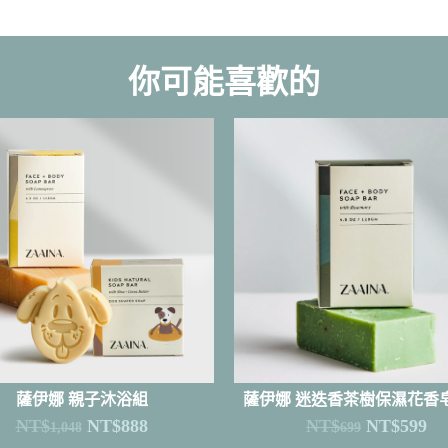
你可能喜歡的
薩伊娜 親子沐浴組
薩伊娜 迷迭香茶樹保濕花香皂4
NT$
NT$
888
NT$
NT$
599
1,048
699