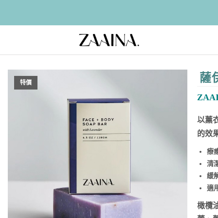
薩
特價
ZAAI
以薰
的效
療
清
緩
適
橄欖