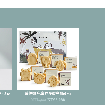
.5oz
薩伊娜 兒童純淨香皂組(6入)
NT$
NT$
2,088
2,694