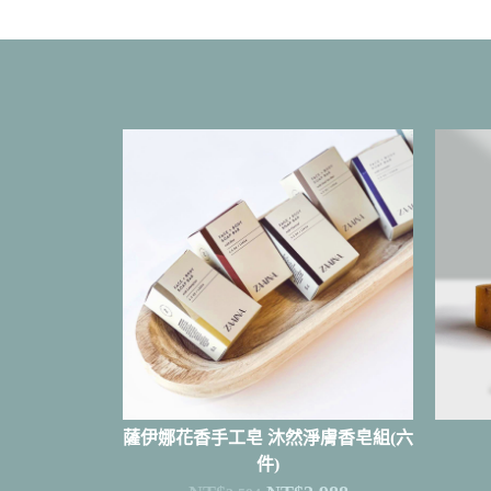
薩伊娜花香手工皂 沐然淨膚香皂組(六
件)