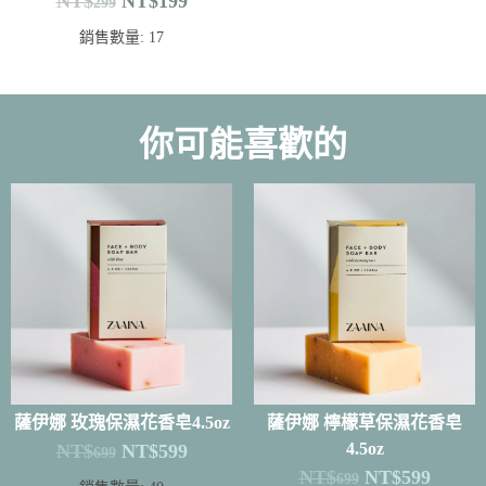
NT$
NT$
199
299
銷售數量: 17
你可能喜歡的
薩伊娜 玫瑰保濕花香皂4.5oz
薩伊娜 檸檬草保濕花香皂
4.5oz
NT$
NT$
599
699
NT$
NT$
599
699