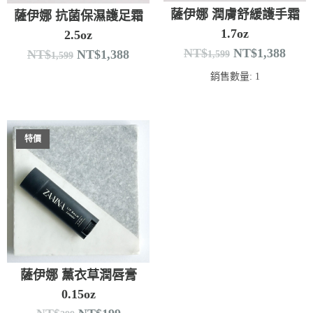
薩伊娜 潤膚舒緩護手霜
薩伊娜 抗菌保濕護足霜
1.7oz
2.5oz
NT$
NT$
1,388
NT$
NT$
1,388
1,599
1,599
銷售數量: 1
特價
薩伊娜 薰衣草潤唇膏
0.15oz