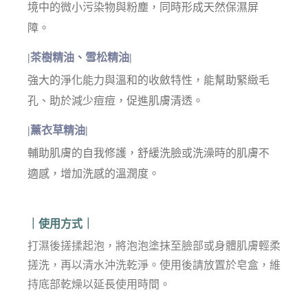
境中的微小污染物與粉塵，同時形成天然保濕屏
障。
|茶樹精油、雪松精油|
強大的淨化能力與溫和的收斂特性，能幫助緊緻毛
孔、助於減少痘痘，促進肌膚清透。
|薰衣草精油|
輔助肌膚的自我修護，舒緩洗臉或洗澡時的肌膚不
適感，增加洗感的溫潤度。
｜使用方式｜
打濕後搓揉起泡，將泡泡塗抹至臉部或身體肌膚輕柔
搓洗，再以清水沖洗乾淨。使用後請放置於皂盒，維
持底部乾燥以延長使用時間。