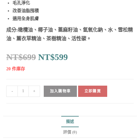
毛孔淨化
改善油脂囤積
適用全身肌膚
成分:橄欖油、椰子油、蓖麻籽油、氫氧化鈉、水、雪松精
油、薰衣草精油、茶樹精油、活性碳。
NT$
699
NT$
599
20 件庫存
-
+
加入購物車
立即購買
描述
評價 (0)