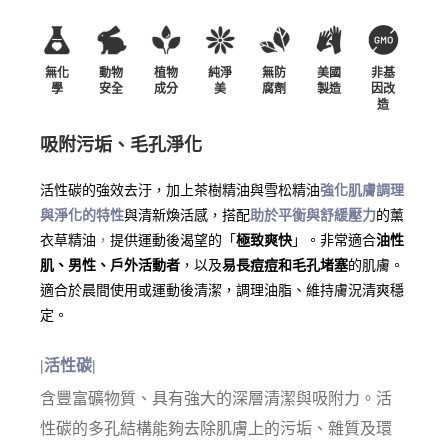
無化
動物
植物
純淨
無防
美國
非基
學
安全
成分
美
腐劑
製造
因改
造
吸附污垢、毛孔淨化
活性碳的強效去汙，加上茶樹精油與雪松精油
強化肌膚調理
與淨化的特性
與清新煥活感，搭配
助於
平衡與舒緩壓力
的薰
衣草精油
，
提供運動後渴望的「
極致爽快
」。非常適合
油性
肌、男性、戶外活動者
，以及
易長痘痘和毛孔堵塞
的肌膚。
適合於晨間使用或運動後清潔，調理油脂、維持膚況清爽穩
定。
|活性碳|
含豐富礦物質、具有強大的深層清潔與吸附力。活
性碳的多孔結構能夠去除肌膚上的污垢、雜質及環