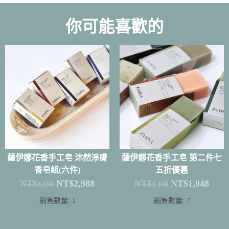
你可能喜歡的
薩伊娜花香手工皂 沐然淨膚
薩伊娜花香手工皂 第二件七
香皂組(六件)
五折優惠
NT$
NT$
2,988
NT$
NT$
1,048
3,594
1,198
銷售數量: 1
銷售數量: 7